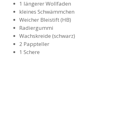
1 längerer Wollfaden
kleines Schwämmchen
Weicher Bleistift (HB)
Radiergummi
Wachskreide (schwarz)
2 Pappteller
1 Schere
HIER KÖNNT IHR EUCH
DAS VIDEO-TUTORIAL
„URLAUB“ ANSCHAUEN