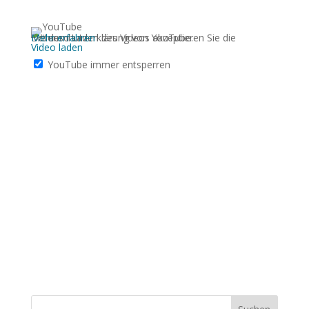
Mit dem Laden des Videos akzeptieren Sie die Datenschutzerklärung von YouTube.
Mehr erfahren
Video laden
YouTube immer entsperren
NEWSÜBERSICHT